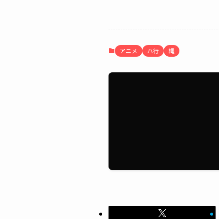
アニメ
ハ行
縄