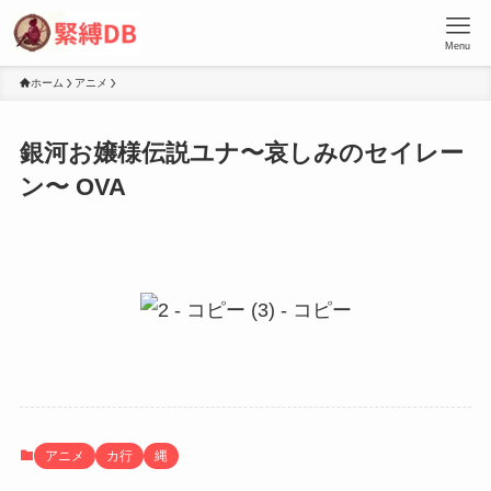
Menu
ホーム
アニメ
銀河お嬢様伝説ユナ〜哀しみのセイレー
ン〜 OVA
アニメ
カ行
縄