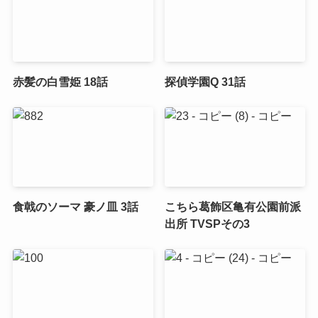
赤髪の白雪姫 18話
探偵学園Q 31話
食戟のソーマ 豪ノ皿 3話
こちら葛飾区亀有公園前派
出所 TVSPその3